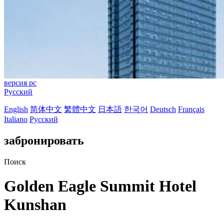
версия pc
Русский
English
简体中文
繁體中文
日本語
한국어
Deutsch
Français
Italiano
Русский
забронировать
Поиск
Golden Eagle Summit Hotel
Kunshan