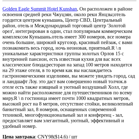
Golden Eagle Summit Hotel Kunshan
, Он расположен в районе
освоения средней реки Чжуцзян, около реки Янцзы;отель
гордится центром куньшань, Центр CBD, Центральный
район, отель и Международный торговый центр 'Золотой
орел', интегрирован в один, стал популярным коммерческим
комплексом Куньшань.отель имеет 300 номеров, все номера
очень большие, широкий кругозор, красивый пейзаж, с вами
познакомить весь город, ночь неоновая, приятный.R \ n
уникальные характеристики группы золотых Орлов 15 с
внутренней пансион, есть известная кухня для вас всех
классические блюда;ресторан на запад 100 метров находится
на 29 этаже отеля, в то время как вы наслаждаетесь
гастрономическими изделиями, вы можете увидеть город, сад
и ландшафт Лоу. это даст вам совершенно новый толчок.в
отеле есть также изящный и уютный воздушный Холл, где
можно найти расположение для путешественников по всему
миру.R \ n гостиница имеет почти 1000 квадратных метров,
высокий рост на 8 метров, отсутствие стойки, великолепный
банкетный зал, 8 номеров, оснащенных современной
техникой, многофункциональный зал и конференц - зал,
предоставляет вам элегантный, уютный, эффективный и
удобный номер.
Цена завтрака
: CNY98($14.6) / шт