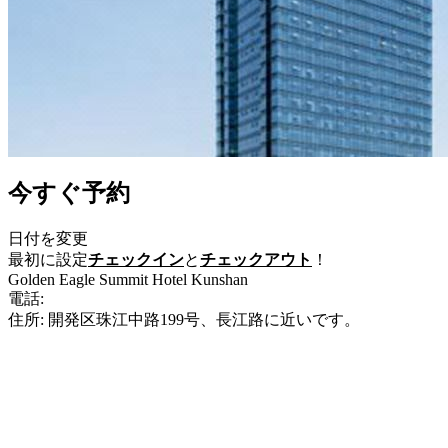
今すぐ予約
日付を変更
最初に設定
チェックイン
と
チェックアウト
！
Golden Eagle Summit Hotel Kunshan
電話:
+86-512-36628888
住所: 開発区珠江中路199号、長江路に近いです。